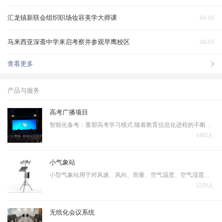
汇龙镇新联会组织职场妆容美学大师课
04-19
马来西亚深斋中学来启考察并参观早鹰校区
04-03
查看更多
产品与服务
高考广播项目
智能化备考：重塑高考学习模式 随着教育信息化进程的不断深入，人工智能技术正在深刻改变着高考备考的传统模式。当前高考备考普遍存在资源分配不均、复习效率低下、个性化指导不足等问题，亟需通过技术手段实现突破。 智能备考系统的核心优势体现在三个层面…
1465人
小气象站
小型气象站用于对风速、风向、雨量、空气温度、空气湿度、光照强度、土壤温度、土壤湿度、蒸发量、大气压力等十几个气象要素进行全天候现场监测。可以通过专业配套的数据采集通讯线与计算机进行连接，将数据传输到气象计算机气象数据库中，用于统计分析和处理。
1229人
无纸化会议系统