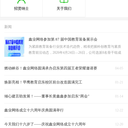
招贤纳士
关于我们
新闻
鑫业网络参加第 87 届中国教育装备展示会
为紧跟教育装备行业技术迭代趋势，精准把握科创教育与素质
教育前沿动态，2026年4月24日—26日，公司选派8名骨干组成
观展学习团队，赴成都中国西部国际博览城，参观第87届中国
教育装备展示会。团队聚焦STEAM教育、教育无人机、科技展
燃动峡谷！鑫业网络圆满承办启东第四届王者荣耀邀请赛
04-05
示墙三大核心领域深度研学，全面吸收行…
焕新亮相！早鹰教育启东校区前台改造圆满完工
01-21
倾心建言助发展！——董事长黄鑫鑫参加启东“两会”
01-14
鑫业网络成立十六周年庆典圆满举行
12-22
今天我们十六岁了——庆祝鑫业网络成立十六周年
12-20