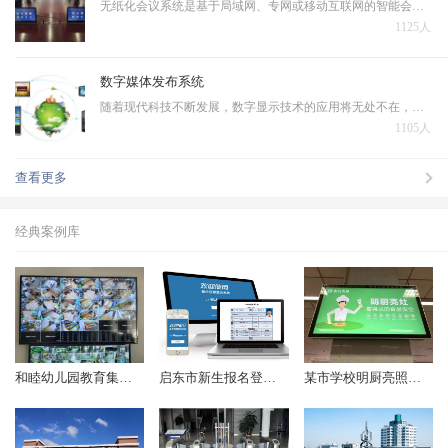
无纸化会议系统是基于局域网、专网或移动互联网的智能会议交互系统，无纸化会议系统作为智能会议系统的一个子系统，是运行在PC、平板电脑上的新一代会议系统，本系统采用全新的会议模式，将传统会议过程中的各个环节虚拟化、主体信息和承载介质数字化，将多种信息化技术融…
1125人
数字媒体发布系统
随着现代科技不断发展，数字显示技术的应用将无处不在，一些文本、图片、动画、幻灯片、音频、视频等数据需在IP 网络环境下对大众进行发布播出，在传统的电视及纸质媒体等多媒体信息发布的基础上诞生了数字媒体发布系统。
1105人
查看更多
经典案例库
和睦幼儿园教育集团监控项目顺利完成
启东市新生报名登记系统（2018年起）
某市学校明厨亮照项目（2017年起）