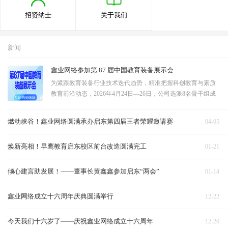
招贤纳士
关于我们
新闻
鑫业网络参加第 87 届中国教育装备展示会
为紧跟教育装备行业技术迭代趋势，精准把握科创教育与素质
教育前沿动态，2026年4月24日—26日，公司选派8名骨干组成
观展学习团队，赴成都中国西部国际博览城，参观第87届中国
教育装备展示会。团队聚焦STEAM教育、教育无人机、科技展
燃动峡谷！鑫业网络圆满承办启东第四届王者荣耀邀请赛
04-05
示墙三大核心领域深度研学，全面吸收行…
焕新亮相！早鹰教育启东校区前台改造圆满完工
01-21
倾心建言助发展！——董事长黄鑫鑫参加启东“两会”
01-14
鑫业网络成立十六周年庆典圆满举行
12-22
今天我们十六岁了——庆祝鑫业网络成立十六周年
12-20