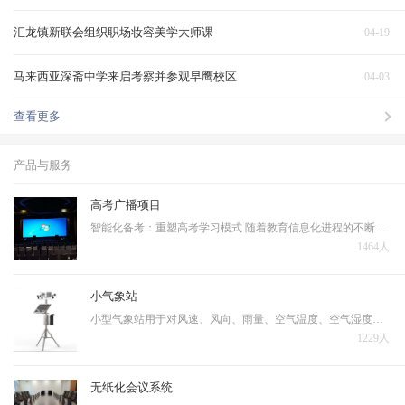
汇龙镇新联会组织职场妆容美学大师课
04-19
马来西亚深斋中学来启考察并参观早鹰校区
04-03
查看更多
产品与服务
高考广播项目
智能化备考：重塑高考学习模式 随着教育信息化进程的不断深入，人工智能技术正在深刻改变着高考备考的传统模式。当前高考备考普遍存在资源分配不均、复习效率低下、个性化指导不足等问题，亟需通过技术手段实现突破。 智能备考系统的核心优势体现在三个层面…
1464人
小气象站
小型气象站用于对风速、风向、雨量、空气温度、空气湿度、光照强度、土壤温度、土壤湿度、蒸发量、大气压力等十几个气象要素进行全天候现场监测。可以通过专业配套的数据采集通讯线与计算机进行连接，将数据传输到气象计算机气象数据库中，用于统计分析和处理。
1229人
无纸化会议系统