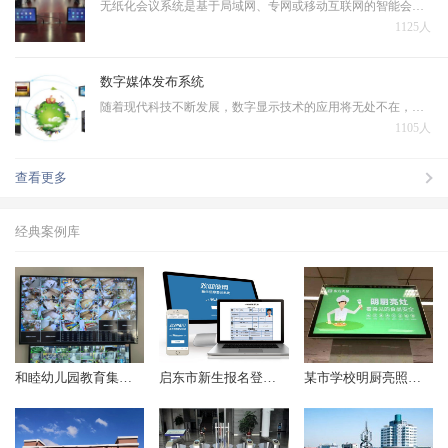
无纸化会议系统是基于局域网、专网或移动互联网的智能会议交互系统，无纸化会议系统作为智能会议系统的一个子系统，是运行在PC、平板电脑上的新一代会议系统，本系统采用全新的会议模式，将传统会议过程中的各个环节虚拟化、主体信息和承载介质数字化，将多种信息化技术融…
1125人
数字媒体发布系统
随着现代科技不断发展，数字显示技术的应用将无处不在，一些文本、图片、动画、幻灯片、音频、视频等数据需在IP 网络环境下对大众进行发布播出，在传统的电视及纸质媒体等多媒体信息发布的基础上诞生了数字媒体发布系统。
1105人
查看更多
经典案例库
和睦幼儿园教育集团监控项目顺利完成
启东市新生报名登记系统（2018年起）
某市学校明厨亮照项目（2017年起）