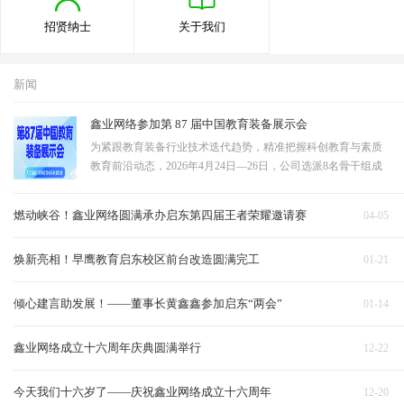
招贤纳士
关于我们
新闻
鑫业网络参加第 87 届中国教育装备展示会
为紧跟教育装备行业技术迭代趋势，精准把握科创教育与素质
教育前沿动态，2026年4月24日—26日，公司选派8名骨干组成
观展学习团队，赴成都中国西部国际博览城，参观第87届中国
教育装备展示会。团队聚焦STEAM教育、教育无人机、科技展
燃动峡谷！鑫业网络圆满承办启东第四届王者荣耀邀请赛
04-05
示墙三大核心领域深度研学，全面吸收行…
焕新亮相！早鹰教育启东校区前台改造圆满完工
01-21
倾心建言助发展！——董事长黄鑫鑫参加启东“两会”
01-14
鑫业网络成立十六周年庆典圆满举行
12-22
今天我们十六岁了——庆祝鑫业网络成立十六周年
12-20