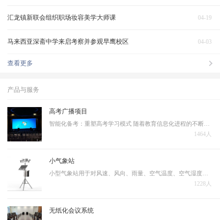
汇龙镇新联会组织职场妆容美学大师课
04-19
马来西亚深斋中学来启考察并参观早鹰校区
04-03
查看更多
产品与服务
高考广播项目
智能化备考：重塑高考学习模式 随着教育信息化进程的不断深入，人工智能技术正在深刻改变着高考备考的传统模式。当前高考备考普遍存在资源分配不均、复习效率低下、个性化指导不足等问题，亟需通过技术手段实现突破。 智能备考系统的核心优势体现在三个层面…
1464人
小气象站
小型气象站用于对风速、风向、雨量、空气温度、空气湿度、光照强度、土壤温度、土壤湿度、蒸发量、大气压力等十几个气象要素进行全天候现场监测。可以通过专业配套的数据采集通讯线与计算机进行连接，将数据传输到气象计算机气象数据库中，用于统计分析和处理。
1228人
无纸化会议系统