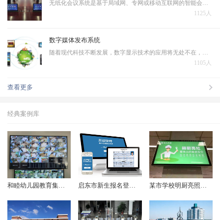
无纸化会议系统是基于局域网、专网或移动互联网的智能会议交互系统，无纸化会议系统作为智能会议系统的一个子系统，是运行在PC、平板电脑上的新一代会议系统，本系统采用全新的会议模式，将传统会议过程中的各个环节虚拟化、主体信息和承载介质数字化，将多种信息化技术融…
1125人
数字媒体发布系统
随着现代科技不断发展，数字显示技术的应用将无处不在，一些文本、图片、动画、幻灯片、音频、视频等数据需在IP 网络环境下对大众进行发布播出，在传统的电视及纸质媒体等多媒体信息发布的基础上诞生了数字媒体发布系统。
1105人
查看更多
经典案例库
和睦幼儿园教育集团监控项目顺利完成
启东市新生报名登记系统（2018年起）
某市学校明厨亮照项目（2017年起）