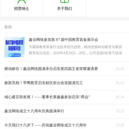
招贤纳士
关于我们
新闻
鑫业网络参加第 87 届中国教育装备展示会
为紧跟教育装备行业技术迭代趋势，精准把握科创教育与素质
教育前沿动态，2026年4月24日—26日，公司选派8名骨干组成
观展学习团队，赴成都中国西部国际博览城，参观第87届中国
教育装备展示会。团队聚焦STEAM教育、教育无人机、科技展
燃动峡谷！鑫业网络圆满承办启东第四届王者荣耀邀请赛
04-05
示墙三大核心领域深度研学，全面吸收行…
焕新亮相！早鹰教育启东校区前台改造圆满完工
01-21
倾心建言助发展！——董事长黄鑫鑫参加启东“两会”
01-14
鑫业网络成立十六周年庆典圆满举行
12-22
今天我们十六岁了——庆祝鑫业网络成立十六周年
12-20