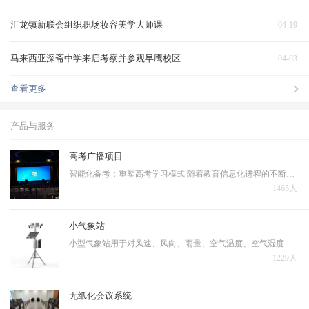
汇龙镇新联会组织职场妆容美学大师课
04-19
马来西亚深斋中学来启考察并参观早鹰校区
04-03
查看更多
产品与服务
高考广播项目
智能化备考：重塑高考学习模式 随着教育信息化进程的不断深入，人工智能技术正在深刻改变着高考备考的传统模式。当前高考备考普遍存在资源分配不均、复习效率低下、个性化指导不足等问题，亟需通过技术手段实现突破。 智能备考系统的核心优势体现在三个层面…
1465人
小气象站
小型气象站用于对风速、风向、雨量、空气温度、空气湿度、光照强度、土壤温度、土壤湿度、蒸发量、大气压力等十几个气象要素进行全天候现场监测。可以通过专业配套的数据采集通讯线与计算机进行连接，将数据传输到气象计算机气象数据库中，用于统计分析和处理。
1229人
无纸化会议系统