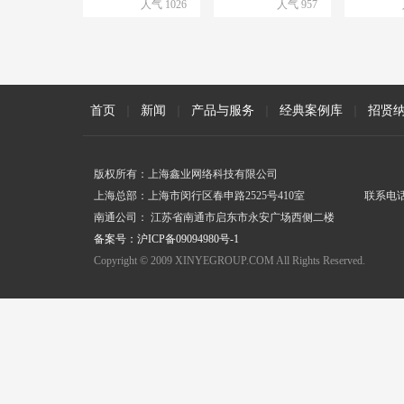
人气 1026
人气 957
首页
|
新闻
|
产品与服务
|
经典案例库
|
招贤
版权所有：上海鑫业网络科技有限公司
上海总部：上海市闵行区春申路2525号410室 联系电话：400
南通公司： 江苏省南通市启东市永安广场西侧二
备案号：沪ICP备09094980号-1
Copyright © 2009 XINYEGROUP.COM All Rights Reserved.