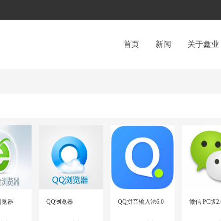
首页
新闻
关于鑫业
定 位
全天候信息
教育行业
基础平台：
网
服务平台（教
卫生行业
医德考评管理
企业单位
百倍®企业ER
智能化：
高考
解决方案
场馆预约解决
浏览器
QQ浏览器
QQ拼音输入法6.0
微信 PC版2.
端到端解决方