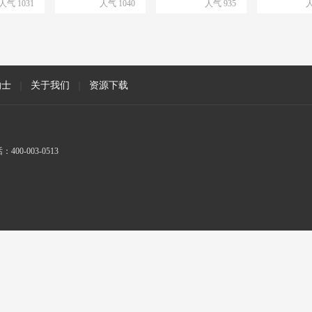
人气 1031
人气 1040
人气 935
本地区智能化
人
专业运维热线
纳士
|
关于我们
|
资源下载
-003-0513
楼