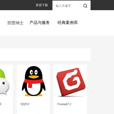
资源下载
产品与服务
经典案例库
招贤纳士
所 有 案 例
化服务专家
所有产品与服务
信息系统案例
站群与信息门户
务服务）：
报名登记系统
|
在线考试系统
专业服务案例
平台
智能化案例
更多案例库
P管理系统
|
企业服务E企通
广播项目
|
监控项目
|
综合信息解决方案
方案：
职工微服务
6
QQ9.0
Foxmail7.2
案：
智运解决方案