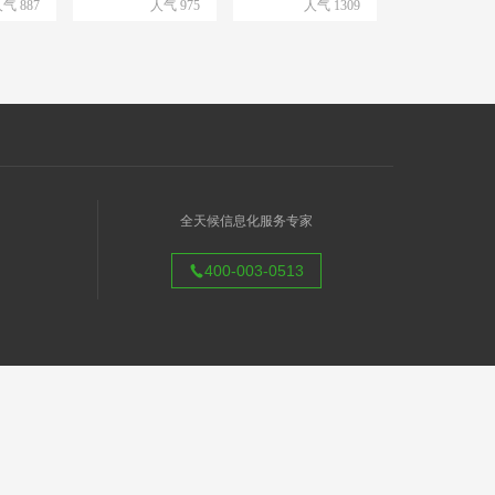
行业领军企业：
气 887
专业队伍、品质保证
人气 975
人气 1309
：
400-003-0513
全天候信息化服务专家
400-003-0513